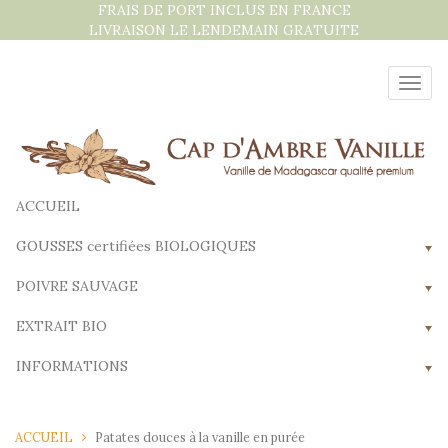
Aller
FRAIS DE PORT INCLUS EN FRANCE
au
LIVRAISON LE LENDEMAIN GRATUITE
contenu
Bascu
la
navig
ACCUEIL
GOUSSES certifiées BIOLOGIQUES
POIVRE SAUVAGE
EXTRAIT BIO
INFORMATIONS
ACCUEIL
Patates douces à la vanille en purée