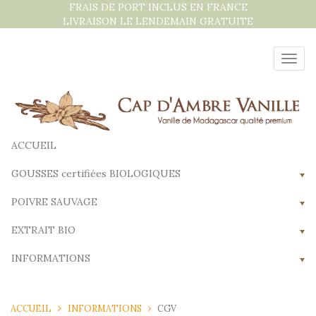
Aller
FRAIS DE PORT INCLUS EN FRANCE
au
LIVRAISON LE LENDEMAIN GRATUITE
contenu
Bascu
la
navig
ACCUEIL
GOUSSES certifiées BIOLOGIQUES
POIVRE SAUVAGE
EXTRAIT BIO
INFORMATIONS
ACCUEIL
INFORMATIONS
CGV