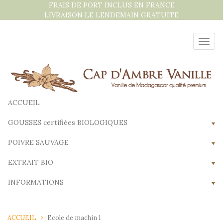
Aller
FRAIS DE PORT INCLUS EN FRANCE
au
LIVRAISON LE LENDEMAIN GRATUITE
contenu
Bascu
la
navig
ACCUEIL
GOUSSES certifiées BIOLOGIQUES
POIVRE SAUVAGE
EXTRAIT BIO
INFORMATIONS
ACCUEIL
Ecole de machin 1